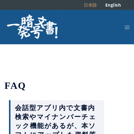
日本語
English
コ
ン
ト
テ
グ
ン
ル
ツ
メ
へ
ニ
ス
ュ
キ
ー
ッ
FAQ
プ
会話型アプリ内で文書内
検索やマイナンバーチェ
ック機能があるが、本ソ